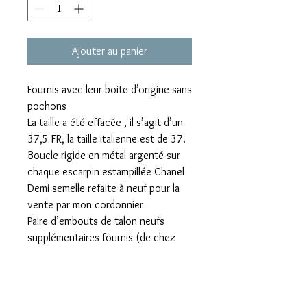
Ajouter au panier
Fournis avec leur boite d’origine sans
pochons
La taille a été effacée , il s’agit d’un
37,5 FR, la taille italienne est de 37.
Boucle rigide en métal argenté sur
chaque escarpin estampillée Chanel
Demi semelle refaite à neuf pour la
vente par mon cordonnier
Paire d’embouts de talon neufs
supplémentaires fournis (de chez
Chanel)
le talon en liège est légèrement
abimé voir photos
Hauteur du talon : 9,5 cm