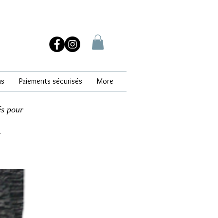
ns
Paiements sécurisés
More
és pour
.