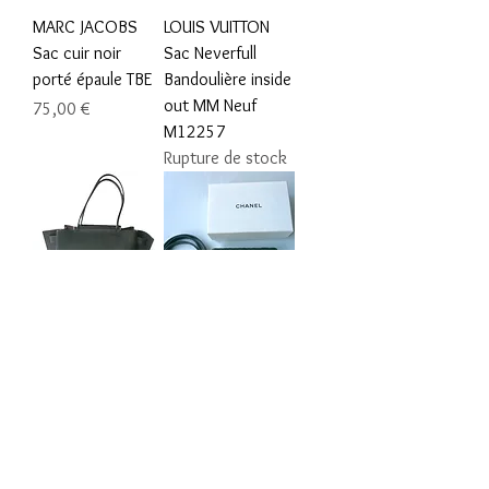
MARC JACOBS
LOUIS VUITTON
Sac cuir noir
Sac Neverfull
porté épaule TBE
Bandoulière inside
out MM Neuf
Prix
75,00 €
M12257
Rupture de stock
TOD’S Sac Cabas
CHANEL Sac
Seau Wave cuir
banane CC cuir
lisse noir TBE /
matelassé noir TBE
Tod’s Wave tote
RARE !!!
leather medium
Prix
580,00 €
Prix
485,00 €