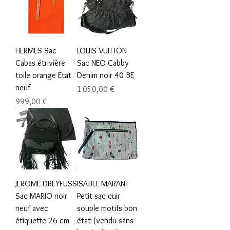
HERMES Sac
LOUIS VUITTON
Cabas étrivière
Sac NEO Cabby
toile orange Etat
Denim noir 40 BE
neuf
Prix
1 050,00 €
Prix
999,00 €
JEROME DREYFUSS
ISABEL MARANT
Sac MARIO noir
Petit sac cuir
neuf avec
souple motifs bon
étiquette 26 cm
état (vendu sans