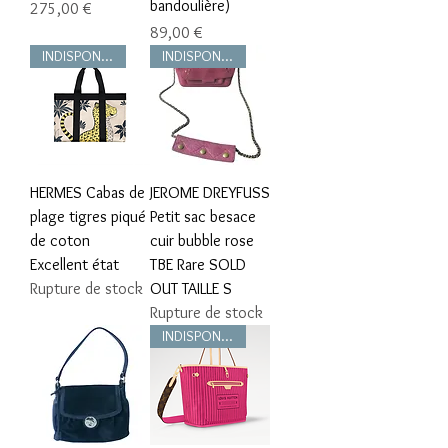
bandoulière)
Prix
275,00 €
Prix
89,00 €
INDISPONIBLE
INDISPONIBLE
HERMES Cabas de
JEROME DREYFUSS
plage tigres piqué
Petit sac besace
de coton
cuir bubble rose
Excellent état
TBE Rare SOLD
Rupture de stock
OUT TAILLE S
Rupture de stock
INDISPONIBLE