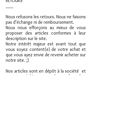
RETOURS
___
Nous refusons les retours. Nous ne faisons
pas d’échange ni de remboursement.
Nous nous efforçons au mieux de vous
proposer des articles conformes à leur
description sur le site.
Notre intérêt majeur est avant tout que
vous soyez content(e) de votre achat et
que vous ayez envie de revenir acheter sur
notre site. ;)
Nos articles sont en dépôt à la société et
ne sont réglées au vendeur qu’une fois
vendues. Nous avons un contrat de dépôt
avec nos acheteurs. Nous sommes
mandataires de la vente, nous faisons les
photos et nous nous occupons de réaliser
la vente moyennant une commission. La
pièce reste la propriété du vendeur. De ce
fait nous ne rentrons pas dans la catégorie
des vendeurs professionnels qui doivent
respecter l'article L121-16 du code de la