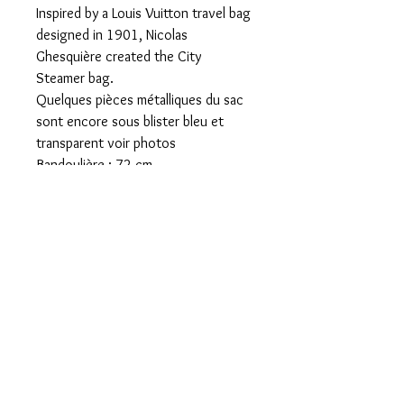
Inspired by a Louis Vuitton travel bag
designed in 1901, Nicolas
Ghesquière created the City
Steamer bag.
Quelques pièces métalliques du sac
sont encore sous blister bleu et
transparent voir photos
Bandoulière : 72 cm
Chute de poignée : 34 cm
Profondeur : 14 cm
Hauteur : 25 cm
Largeur : 31 cm
Valeur boutique
3500 EUROS
ENVIRON
Année 2023 Data code présent ,
fourni sans dustbag , facture ni boite
d’origine.