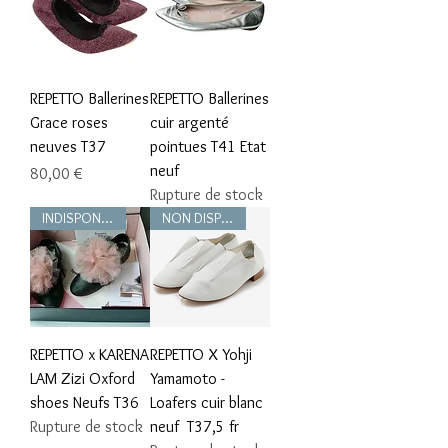
REPETTO Ballerines
REPETTO Ballerines
Grace roses
cuir argenté
neuves T37
pointues T41 Etat
neuf
Prix
80,00 €
Rupture de stock
INDISPONIBLE
NON DISPONIBLE
REPETTO x KARENA
REPETTO X Yohji
LAM Zizi Oxford
Yamamoto -
shoes Neufs T36
Loafers cuir blanc
Rupture de stock
neuf T37,5 fr