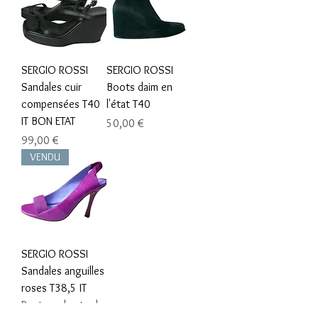
SERGIO ROSSI
SERGIO ROSSI
Sandales cuir
Boots daim en
compensées T40
l'état T40
IT BON ETAT
Prix
50,00 €
Prix
99,00 €
VENDU
SERGIO ROSSI
Sandales anguilles
roses T38,5 IT
Rupture de stock