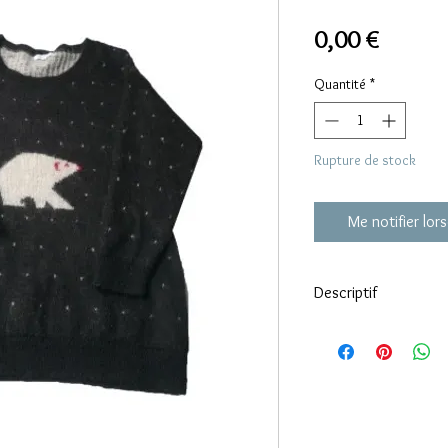
Prix
0,00 €
Quantité
*
Rupture de stock
Me notifier lors
Descriptif
50 kid mohair – 30 nyl
Carrure : 54 cm
Poitrine : 54 cm
Longueur totale depuis
Longueur d’une manche