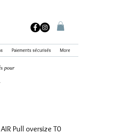
ns
Paiements sécurisés
More
és pour
.
IR Pull oversize T0