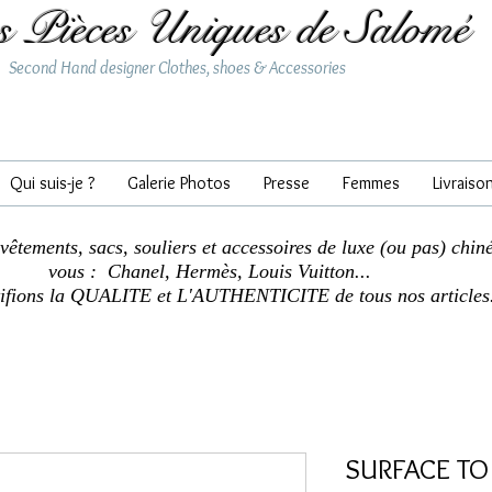
s Pièces Uniques de Salomé
Second Hand designer Clothes, shoes & Accessories
Qui suis-je ?
Galerie Photos
Presse
Femmes
Livraiso
 vêtements, sacs, souliers et accessoires de luxe (ou pas) chin
vous : Chanel, Hermès, Louis Vuitton...
tifions la QUALITE et L'AUTHENTICITE de tous nos articles
SURFACE TO A