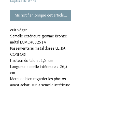
Rupture de stock
Me notifier lorsque cet article est disponible
cuir végan
Semelle extérieure gomme Bronze
métal ECMC403251A
Passementerie métal dorée ULTRA
CONFORT
Hauteur du talon : 1,5 cm
Longueur semelle intérieure : 26,5
cm
Merci de bien regarder les photos
avant achat, sur la semelle intérieure
la superficie a été légèrement
abimée à deux endroits.
Fournies avec sa boite originale sans
pochons