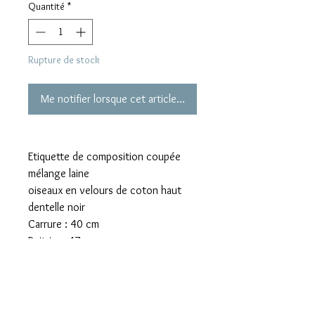
Quantité
*
Rupture de stock
Me notifier lorsque cet article est disponible
Etiquette de composition coupée
mélange laine
oiseaux en velours de coton haut
dentelle noir
Carrure : 40 cm
Poitrine :47 cm
Longueur totale depuis épaule : 61
cm
Longueur d’une manche : 61,2 cm
Prix boutique 220 euros