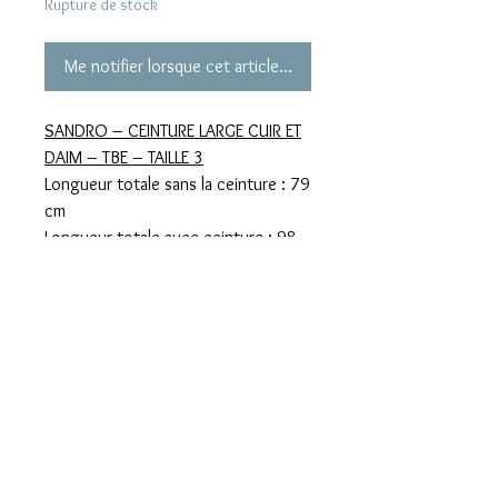
Rupture de stock
Me notifier lorsque cet article est disponible
SANDRO – CEINTURE LARGE CUIR ET
DAIM – TBE – TAILLE 3
Longueur totale sans la ceinture : 79
cm
Longueur totale avec ceinture : 98
cm
Hauteur : 10,5 cm
Mentions légales
Confidentialité
Presse