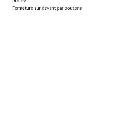
portée
Fermeture sur devant par boutons
cachés joli décolleté idéal pour les
temps chauds !
Carrure : 40 cm
Poitrine : 50,5 cm
Longueur totale : 147 cm
Longueur d’une manche : 21 cm
Entrejambe : 71 cm
Mentions légales
Confidentialité
Presse
Livraisons
CGV