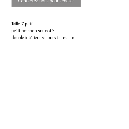
Contactez-nous pour acheter
Taille 7 petit
petit pompon sur coté
doublé intérieur velours faites sur
mesures
Mentions légales
Confidentialité
Presse
Livraisons
CGV
Paiements sécurisés
Contact