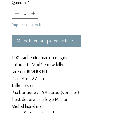
Quantité
*
Rupture de stock
Me notifier lorsque cet article est disponible
100 cachemire marron et gris
anthracite Modèle new billy
rare car REVERSIBLE
Diamètre : 27 cm
Taille : 58 cm
Prix boutique : 399 euros (voir site)
Il est décoré d'un logo Maison
Michel laqué noir.
La confection artisanale de ce
modèle ne lui permet pas de résister
à l'eau. Il est recommandé de