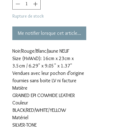
Rupture de stock
Me notifier lorsque cet article est disponible
Noir/Rouge/Blanc/Jaune NEUF
Size (HxWxD): 16cm x 23cm x
3.5cm / 6.29'' x 9.05'' x 1.37''
Vendues avec leur pochon d’origine
fournies sans boite LV ni facture
Matière
GRAINED EPI COWHIDE LEATHER
Couleur
BLACK/RED/WHITE/YELLOW
Matériel
SILVER-TONE
Date de sortie