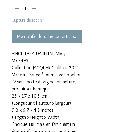
Rupture de stock
Me notifier lorsque cet article est disponible
SINCE 1854 DAUPHINE MM /
M57499
Collection JACQUARD Edition 2021
Made in France / Fourni avec pochon
LV sans boite d’origine, ni facture,
produit authentique.
25 x 17 x 10,5 cm
(Longueur x Hauteur x Largeur)
9.8 x 6.7 x 4.1 inches
(length x Height x Width)
J’indique TBE mais en fait c’est un
état neuf, il y a juste un petit point