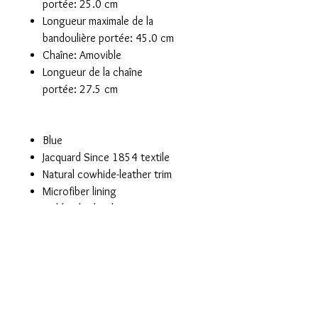
portée: 25.0 cm
Longueur maximale de la
bandoulière portée: 45.0 cm
Chaîne: Amovible
Longueur de la chaîne
portée: 27.5 cm
Blue
Jacquard Since 1854 textile
Natural cowhide-leather trim
Microfiber lining
Gold-color hardware
Magnetized front lock
2 inside compartments
Inside back flat pocket
Bandoulière: Amovible, ajustable
Nicolas Ghesquière fashions
the Dauphine handbag with a