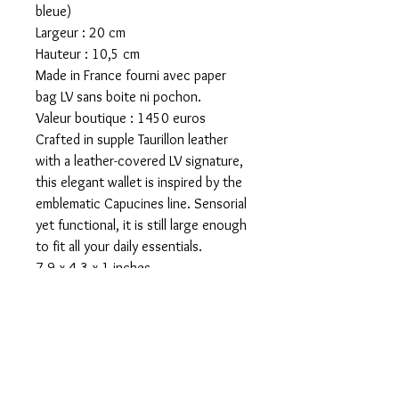
bleue)
Largeur : 20 cm
Hauteur : 10,5 cm
Made in France fourni avec paper
bag LV sans boite ni pochon.
Valeur boutique : 1450 euros
Crafted in supple Taurillon leather
with a leather-covered LV signature,
this elegant wallet is inspired by the
emblematic Capucines line. Sensorial
yet functional, it is still large enough
to fit all your daily essentials.
7.9 x 4.3 x 1 inches
(Length x Height x Width)
Taurillon Leather outside
Cowhide-leather lining
Silver color metal pieces
12 credit cards slots
1 large zipped coin pocket