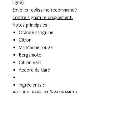
ligne)
Envoi en colissimo recommandé
contre signature uniquement.
Notes principales :
Orange sanguine
Citron
Mandarine rouge
Bergamote
Citron vert
Accord de tiaré
Ingrédients :
ALCOOL, PARFUM (FRAGRANCE),
AQUA (WATER), LIMONENE, BENZYL
SALICYLATE, LINALOOL, BUTYL
METHOXYDIBENZOYLMETHANE,
HEXYL CINNAMAL, CITRONELLOL,
CITRAL, COUMARIN,
PENTAERYTHRITYL TETRA-DI-T-BUTYL