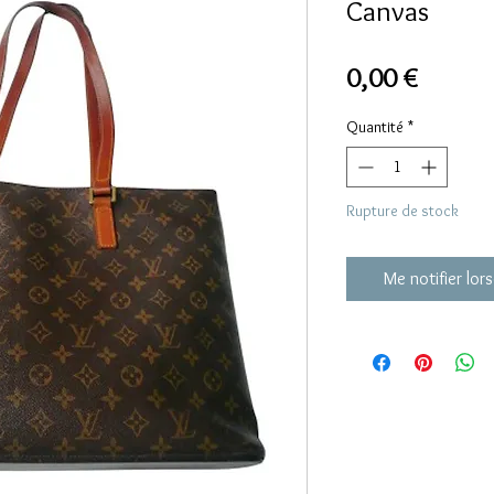
Canvas
Prix
0,00 €
Quantité
*
Rupture de stock
Me notifier lors