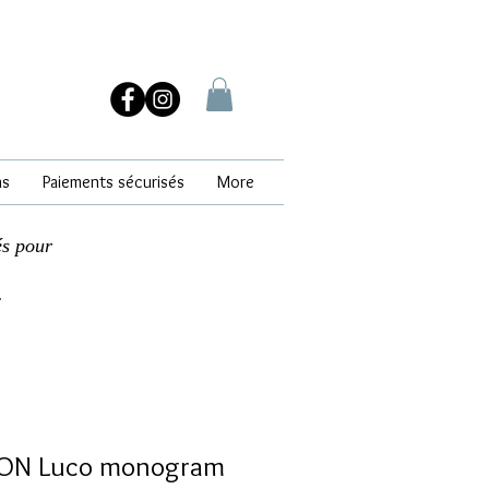
ns
Paiements sécurisés
More
és pour
.
TON Luco monogram