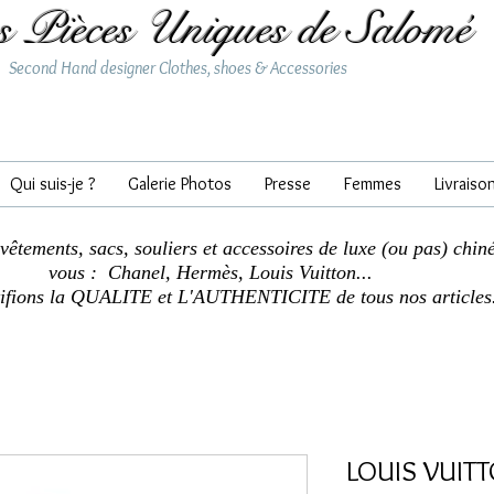
s Pièces Uniques de Salomé
Second Hand designer Clothes, shoes & Accessories
Qui suis-je ?
Galerie Photos
Presse
Femmes
Livraiso
 vêtements, sacs, souliers et accessoires de luxe (ou pas) chin
vous : Chanel, Hermès, Louis Vuitton...
tifions la QUALITE et L'AUTHENTICITE de tous nos articles
LOUIS VUIT