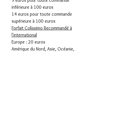
9 euros pour toute commande
inférieure à 100 euros
14 euros pour toute commande
supérieure à 100 euros
Forfait Colissimo Recommandé à
l'international
Europe : 20 euros
Amérique du Nord, Asie, Océanie,
Amérique centrale et Antilles : 25
euros
Amérique du sud : 30 euros
Remise en main propre Paris 14
prendre rdv à l'adresse suivante
piecesuniques14@gmail.com
Descriptif
Correspond à un 38 mélange coton
polyester