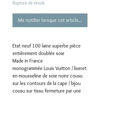
Rupture de stock
Me notifier lorsque cet article est disponible
Etat neuf 100 laine superbe pièce
entièrement doublée soie
Made in France
monogrammée Louis Vuitton / liseret
en mousseline de soie noire cousu
sur les contours de la cape / bijou
cousu sur tissu fermeture par une
pression
Largeur : 70 cm
Longueur totale: 150 cm
Prix boutique 2600 euros