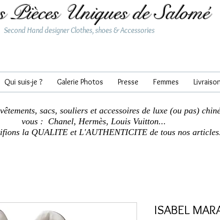
s Pièces Uniques de Salomé
Second Hand designer Clothes, shoes & Accessories
Qui suis-je ?
Galerie Photos
Presse
Femmes
Livraiso
 vêtements, sacs, souliers et accessoires de luxe (ou pas) chin
vous : Chanel, Hermès, Louis Vuitton...
tifions la QUALITE et L'AUTHENTICITE de tous nos articles
ISABEL MARA