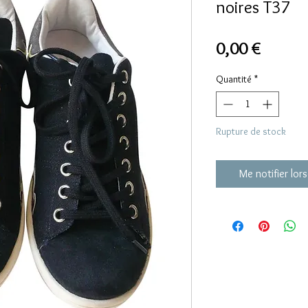
noires T37
Prix
0,00 €
Quantité
*
Rupture de stock
Me notifier lors