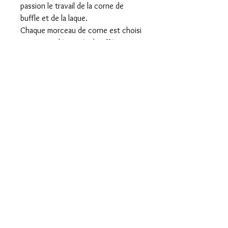
passion le travail de la corne de
buffle et de la laque.
Chaque morceau de corne est choisi
avec soin, découpé, chauffé pour
obtenir un galbe, façonné puis poli.
Selon les modèles, la corne peut
s’harmoniser avec des pièces de
bois laqué travaillées à la main. Enfin,
le bijou est revêtu de douze
couches de laque, opération
particulièrement délicate.
Mentions légales
Confidentialité
Presse