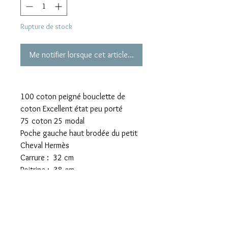
Rupture de stock
Me notifier lorsque cet article est disponible
100 coton peigné bouclette de
coton Excellent état peu porté
75 coton 25 modal
Poche gauche haut brodée du petit
Cheval Hermès
Carrure : 32 cm
Poitrine : 38 cm
Longueur totale depuis épaule : 52
cm
Longueur d’une manche : 32 cm
Prix d’achat : 397 euros