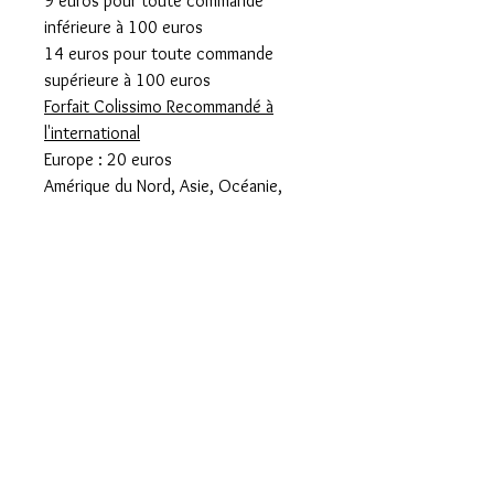
9 euros pour toute commande
inférieure à 100 euros
14 euros pour toute commande
supérieure à 100 euros
Forfait Colissimo Recommandé à
l'international
Europe : 20 euros
Amérique du Nord, Asie, Océanie,
Amérique centrale et Antilles : 25
euros
Amérique du sud : 30 euros
Remise en main propre Paris 14
prendre rdv à l'adresse suivante
piecesuniques14@gmail.com
Descriptif
100 camel (cachemire) fermeture par
épingle nourrice noire mate estampillée