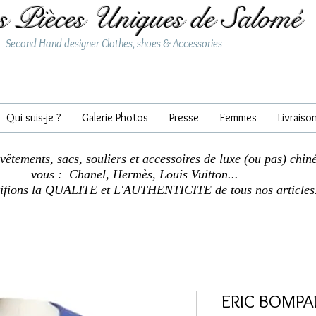
s Pièces Uniques de Salomé
Second Hand designer Clothes, shoes & Accessories
Qui suis-je ?
Galerie Photos
Presse
Femmes
Livraiso
 vêtements, sacs, souliers et accessoires de luxe (ou pas) chin
vous : Chanel, Hermès, Louis Vuitton...
tifions la QUALITE et L'AUTHENTICITE de tous nos articles
ERIC BOMPAR