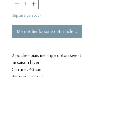
Rupture de stock
Me notifier lorsque cet article est disponible
2 poches biais mélange coton sweat
mi saison hiver
Carrure : 43 cm
Poitrine : 53 cm
Longueur totale depuis épaule : 70
cm
Longueur d’une manche : 43 cm
Mentions légales