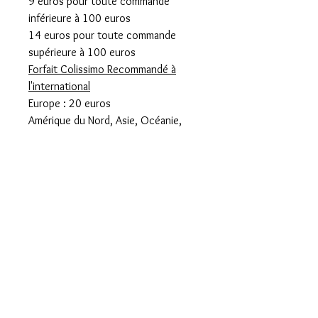
9 euros pour toute commande
inférieure à 100 euros
14 euros pour toute commande
supérieure à 100 euros
Forfait Colissimo Recommandé à
l'international
Europe : 20 euros
Amérique du Nord, Asie, Océanie,
Amérique centrale et Antilles : 25
euros
Amérique du sud : 30 euros
Remise en main propre Paris 14
prendre rdv à l'adresse suivante
piecesuniques14@gmail.com
Descriptif
Toile bandoulière cuir fermeture zippée