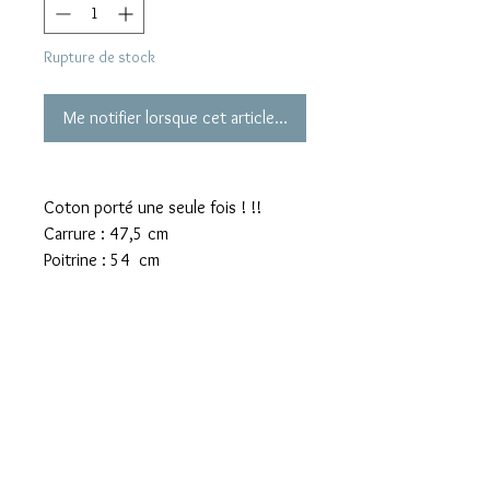
Rupture de stock
Me notifier lorsque cet article est disponible
Coton porté une seule fois ! !!
Carrure : 47,5 cm
Poitrine : 54 cm
Longueur totale depuis épaule : 60
cm
Longueur d’une manche : 58 cm
Mentions légales
Confidentialité