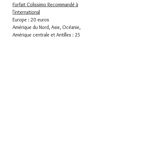
Forfait Colissimo Recommandé à
l'international
Europe : 20 euros
Amérique du Nord, Asie, Océanie,
Amérique centrale et Antilles : 25
euros
Amérique du sud : 30 euros
Remise en main propre Paris 14
prendre rdv à l'adresse suivante
piecesuniques14@gmail.com
Descriptif
63 coton 37 rayon jamais portée fournie
avec boutons de rechanges
boutons estampillés Chanel correspond
Mentions légales
à un 38/40
Carrure : 38 cm
Confidentialité