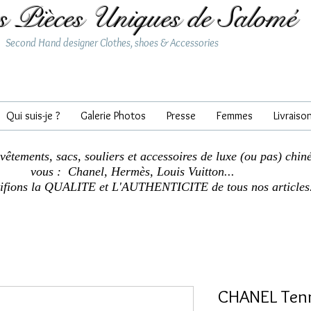
s Pièces Uniques de Salomé
Second Hand designer Clothes, shoes & Accessories
Qui suis-je ?
Galerie Photos
Presse
Femmes
Livraiso
 vêtements, sacs, souliers et accessoires de luxe (ou pas) chin
vous : Chanel, Hermès, Louis Vuitton...
tifions la QUALITE et L'AUTHENTICITE de tous nos articles
CHANEL Tenni