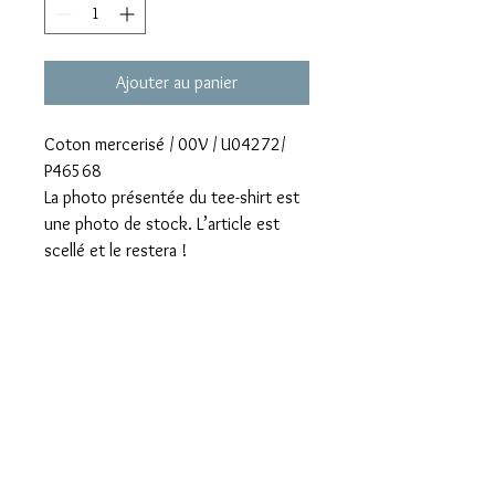
Ajouter au panier
Coton mercerisé / 00V / U04272/
P46568
La photo présentée du tee-shirt est
une photo de stock. L’article est
scellé et le restera !
Correspond à un 38/40 fr
Logo Chanel aux petites pastilles
noires
Mentions légales
Confidentialité