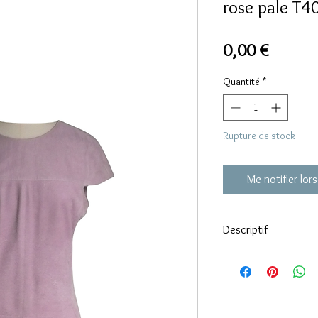
rose pale T4
Prix
0,00 €
Quantité
*
Rupture de stock
Me notifier lors
Descriptif
100 cuir d’agneau veau
Sur dos fine tulle de s
Quelques taches sur de
doublure extérieure tu
Ces éléments sont pri