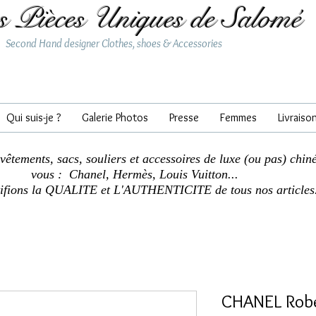
s Pièces Uniques de Salomé
Second Hand designer Clothes, shoes & Accessories
Qui suis-je ?
Galerie Photos
Presse
Femmes
Livraiso
 vêtements, sacs, souliers et accessoires de luxe (ou pas) chin
vous : Chanel, Hermès, Louis Vuitton...
tifions la QUALITE et L'AUTHENTICITE de tous nos articles
CHANEL Robe