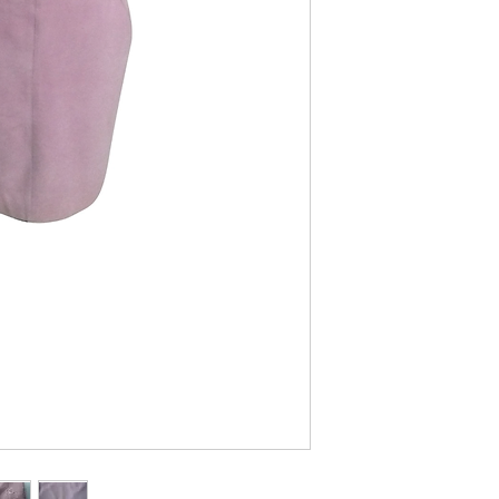
Bijou métal doré siglé
Carrure : 38 cm
Poitrine : 45 cm
Longueur totale : 96,5
Longueur d’une manch