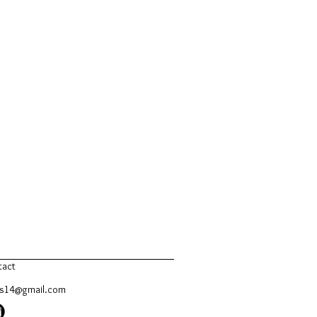
tact
es14@gmail.com