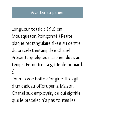
Ajouter au panier
Longueur totale : 19,6 cm
Mousqueton Poinçonné / Petite
plaque rectangulaire fixée au centre
du bracelet estampillée Chanel
Présente quelques marques dues au
temps. Fermeture à griffe de homard.
;)
Fourni avec boite d’origine. Il s’agit
d’un cadeau offert par la Maison
Chanel aux employés, ce qui signifie
que le bracelet n’a pas toutes les
caractéristiques requises comme un
objet vendu en boutique. merci de
prendre en considération cela avant
d’acheter l’article qui je le confirme