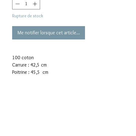
Rupture de stock
Me notifier lorsque cet article est disponible
100 coton
Carrure : 42,5 cm
Poitrine : 45,5 cm
Longueur totale depuis épaule : 53
cm
Longueur d’une manche : 17,5 cm
Mentions légales
Confidentialité