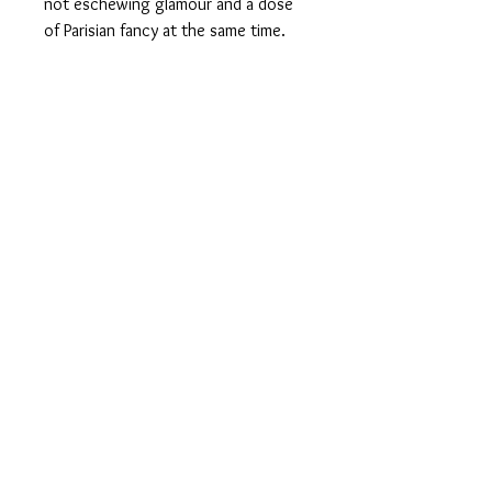
not eschewing glamour and a dose
of Parisian fancy at the same time.
Chanel’s Paris in Rome collection
that’s now in stores has been
popularised all thanks to its noir,
dramatic elements, and K-Stew, who
is the muse and face of a few
campaigns of the Maison.
Prix boutique : 598 EUROS
Mentions légales
Confidentialité
Presse
Livraisons
CGV