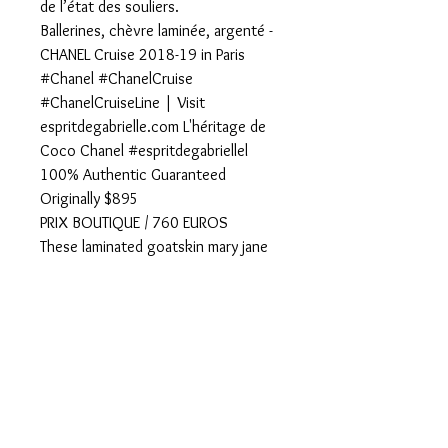
de l’état des souliers.
Ballerines, chèvre laminée, argenté -
CHANEL Cruise 2018-19 in Paris
#Chanel #ChanelCruise
#ChanelCruiseLine | Visit
espritdegabrielle.com L'héritage de
Coco Chanel #espritdegabriellel
100% Authentic Guaranteed
Originally $895
PRIX BOUTIQUE / 760 EUROS
These laminated goatskin mary jane
shoes feature a 1" heel and an ankle
strap with faux button. CC logo at
the sides. Padded leather insole and
leather sole. Made in Italy. Designer
color: Silver. Typically Chanel shoes
run small. Please note: European
designer shoes typically run smaller
then US designers