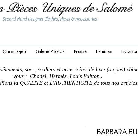
s Pièces Uniques de Salomé
Second Hand designer Clothes, shoes & Accessories
Qui suis-je ?
Galerie Photos
Presse
Femmes
Livraiso
 vêtements, sacs, souliers et accessoires de luxe (ou pas) chin
vous : Chanel, Hermès, Louis Vuitton...
tifions la QUALITE et L'AUTHENTICITE de tous nos articles
BARBARA BUI 