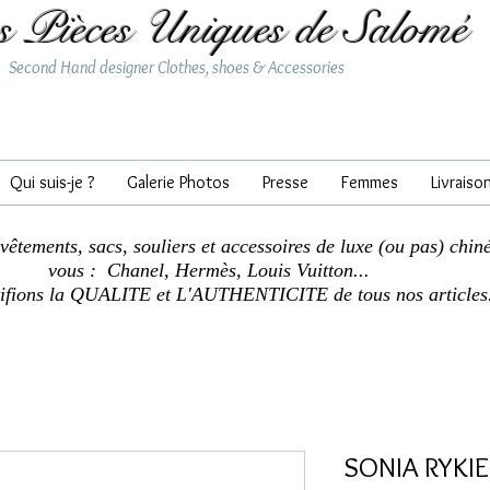
s Pièces Uniques de Salomé
Second Hand designer Clothes, shoes & Accessories
Qui suis-je ?
Galerie Photos
Presse
Femmes
Livraiso
 vêtements, sacs, souliers et accessoires de luxe (ou pas) chin
vous : Chanel, Hermès, Louis Vuitton...
tifions la QUALITE et L'AUTHENTICITE de tous nos articles
SONIA RYKIEL