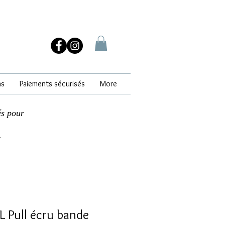
ns
Paiements sécurisés
More
és pour
.
 Pull écru bande