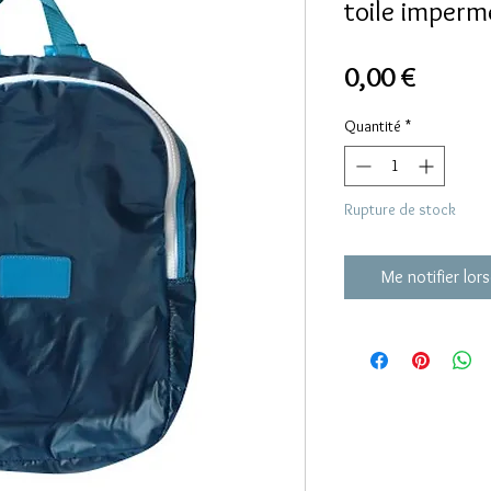
toile imperm
Prix
0,00 €
Quantité
*
Rupture de stock
Me notifier lors