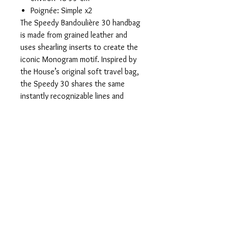
Poignée: Simple x2
The Speedy Bandoulière 30 handbag
is made from grained leather and
uses shearling inserts to create the
iconic Monogram motif. Inspired by
the House’s original soft travel bag,
the Speedy 30 shares the same
instantly recognizable lines and
engraved padlock. A removable
shoulder strap adjusts to enable
different carry options.
30 x 21 x 17 cm
(Length x height x width )
Black
Cowhide Leather
Monogram coated Canvas trim
Microfiber lining
Gold-color hardware