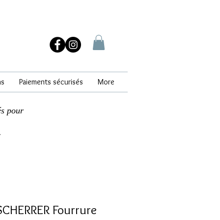
ns
Paiements sécurisés
More
és pour
.
SCHERRER Fourrure