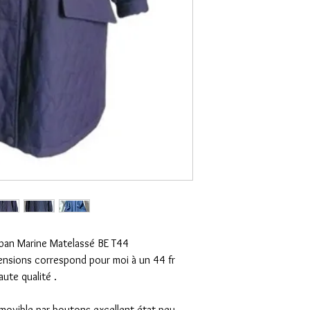
ban Marine Matelassé BE T44
mensions correspond pour moi à un 44 fr
ute qualité .
amovible par boutons excellent état peu