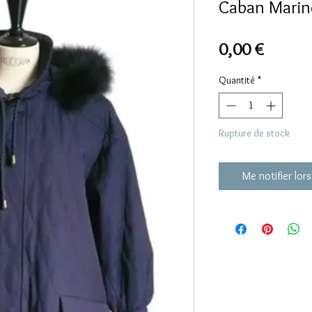
Caban Marin
Prix
0,00 €
Quantité
*
Rupture de stock
Me notifier lors