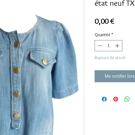
état neuf T
Prix
0,00 €
Quantité
*
Rupture de stock
Me notifier lors