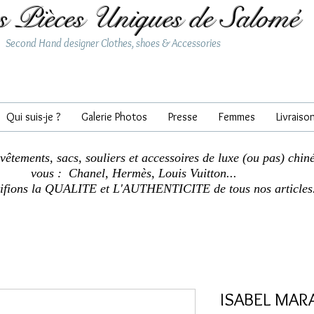
s Pièces Uniques de Salomé
Second Hand designer Clothes, shoes & Accessories
Qui suis-je ?
Galerie Photos
Presse
Femmes
Livraiso
 vêtements, sacs, souliers et accessoires de luxe (ou pas) chin
vous : Chanel, Hermès, Louis Vuitton...
tifions la QUALITE et L'AUTHENTICITE de tous nos articles
ISABEL MARA