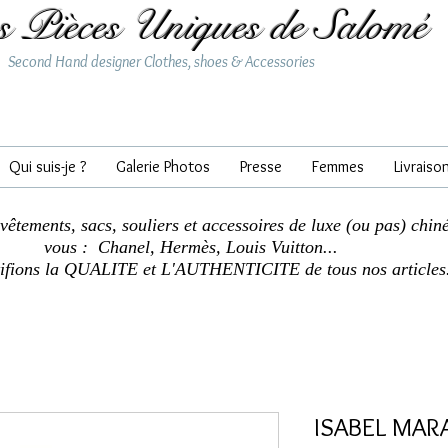
s Pièces Uniques de Salomé
Second Hand designer Clothes, shoes & Accessories
Qui suis-je ?
Galerie Photos
Presse
Femmes
Livraiso
 vêtements, sacs, souliers et accessoires de luxe (ou pas) chin
vous : Chanel, Hermès, Louis Vuitton...
tifions la QUALITE et L'AUTHENTICITE de tous nos articles
ISABEL MARA