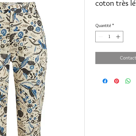
coton très l
Quantité
*
Contact