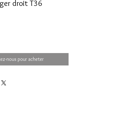
éger droit T36
ez-nous pour acheter