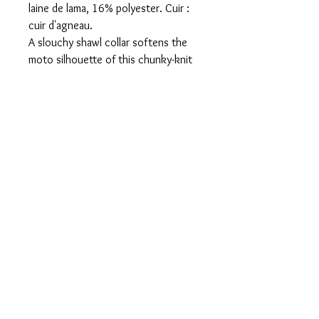
laine de lama, 16% polyester. Cuir :
cuir d'agneau.
A slouchy shawl collar softens the
moto silhouette of this chunky-knit
IRO jacket. Wrinkled leather trim
offers structured contrast, and zip
pockets lay at the hips. Unlined.
Carrure : 40 cm
Poitrine : 50 cm
Longueur totale depuis épaule :65
cm
Longueur d’une manche : 64 cm
Mentions légales
Confidentialité
Presse