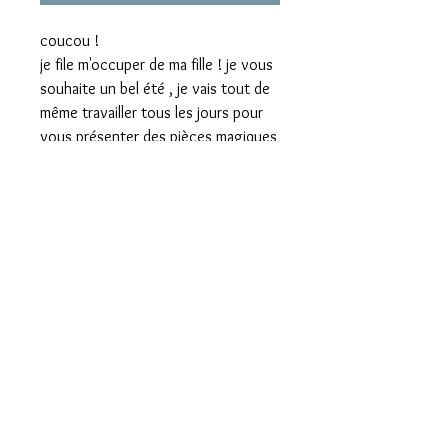
coucou !
je file m'occuper de ma fille ! je vous
souhaite un bel été , je vais tout de
même travailler tous les jours pour
vous présenter des pièces magiques
pour la Rentrée, allez bisous
Mentions légales
Confidentialité
Presse
Livraisons
CGV
Paiements sécurisés
Contact