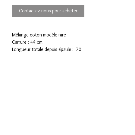
Contactez-nous pour acheter
Mélange coton modèle rare
Carrure : 44 cm
Longueur totale depuis épaule : 70
cm
Prix boutique 70 euros
Mentions légales
Confidentialité
Presse
Livraisons