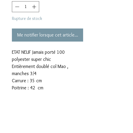
Rupture de stock
Me notifier lorsque cet article est disponible
ETAT NEUF Jamais porté 100
polyester super chic
Entièrement doublé col Mao ,
manches 3/4
Carrure : 35 cm
Poitrine : 42 cm
Longueur totale depuis épaule : 58
cm
Longueur d’une manche : 42,5 cm
Prix boutique 130 euros