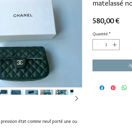
matelassé no
Prix
580,00 €
Quantité
*
A
e pression état comme neuf porté une ou