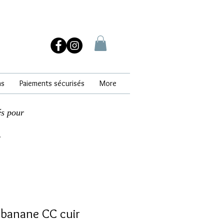
ns
Paiements sécurisés
More
és pour
.
banane CC cuir