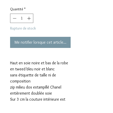
Quantité
*
Rupture de stock
Me notifier lorsque cet article est disponible
Haut en soie noire et bas de la robe
en tweed bleu noir et blanc
sans étiquette de taille ni de
composition
zip milieu dos estampillé Chanel
entièrement doublée soie
Sur 3 cm la couture intérieure est
légèrement décousue rien de grave
(photo sur demande )